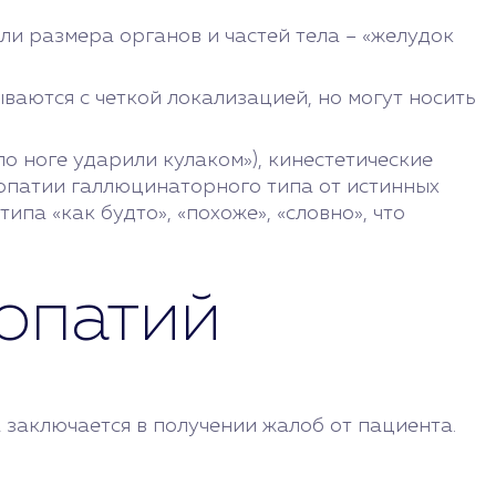
и размера органов и частей тела – «желудок
ываются с четкой локализацией, но могут носить
по ноге ударили кулаком»), кинестетические
стопатии галлюцинаторного типа от истинных
а «как будто», «похоже», «словно», что
опатий
 заключается в получении жалоб от пациента.