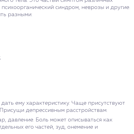
ого тела. Это частый симптом различных
 психоорганический синдром, неврозы и другие.
ыть разными:
;
 дать ему характеристику. Чаще присутствуют
. Присущи депрессивным расстройствам.
ар, давление. Боль может описываться как
ельных его частей, зуд, онемение и