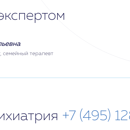
экспертом
льевна
т, семейный терапевт
сихиатрия
+7 (495) 1