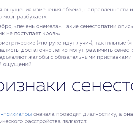
я ощущения изменения объема, направленности ил
о мозг разбухает».
ебро, «печень онемела». Такие сенестопатии опис
к не поступает кровь».
трические («по руке идут лучи»), тактильные («
циалисты достаточно легко могут различить сене
дъявляют жалобы с обязательными приставками тип
й ощущений.
ризнаки сенест
и-психиатры
сначала проводят диагностику, а она
ческого расстройства являются: