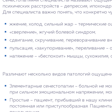
Сенестопатиями специалисты называют ощущения
психических расстройств – депрессия, ипохондр
Для специалиста важно понять, что конкретно ч
жжение, холод, сильный жар – термические 
«сверление», жгучий болевой синдром;
сдвигание, скручивание, переворачивание в
пульсация, «закупоривание», переливание –
натяжение – «беспокоит» мышцы, сухожилия, с
Различают несколько видов патологий ощущени
Элементарные сенестопатии – больной не мо
при сильном эмоциональном напряжении, мог
Простые – пациент, прибывший в нашу клиник
постоянная или приступообразная. Пациенты 