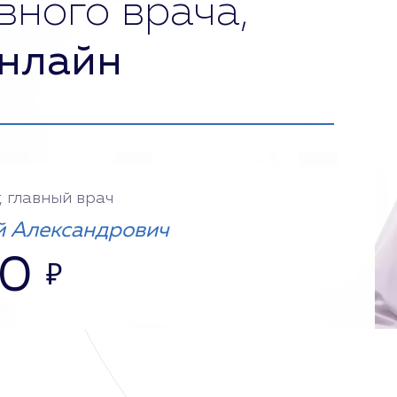
вного врача,
нлайн
, главный врач
 Александрович
00
₽