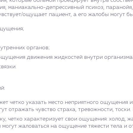
, которые больной проецирует внутрь собственн
ия, маниакально-депрессивный психоз, паранойя,
увствует/ощущает пациент, а его жалобы могут б
ощущения;
нутренних органов;
 ощущения движения жидкостей внутри организма
вязки.
й:
жет четко указать место неприятного ощущения и
ут отражать чувство страха, тревожности, тоски
у, четко характеризует свои ощущения: холод, ж
могут жаловаться на ощущение тяжести тела и отд