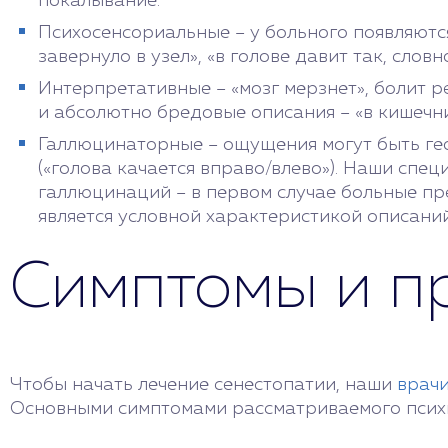
покалывание.
Психосенсориальные – у больного появляютс
завернуло в узел», «в голове давит так, словн
Интерпретативные – «мозг мерзнет», болит р
и абсолютно бредовые описания – «в кишечни
Галлюцинаторные – ощущения могут быть геоме
(«голова качается вправо/влево»). Наши спе
галлюцинаций – в первом случае больные пре
является условной характеристикой описани
Симптомы и п
Чтобы начать лечение сенестопатии, наши
врач
Основными симптомами рассматриваемого психи