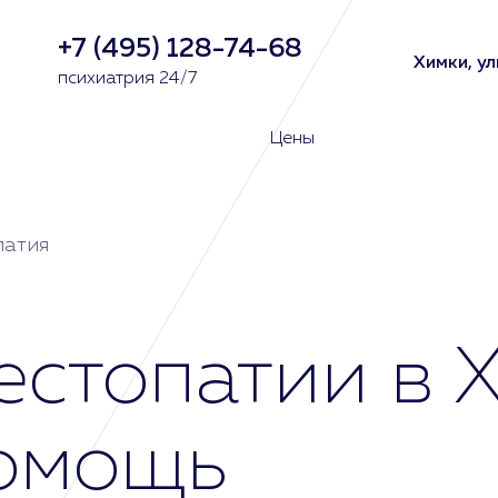
+7 (495) 128-74-68
Химки, ул
психиатрия 24/7
Цены
патия
естопатии в 
помощь