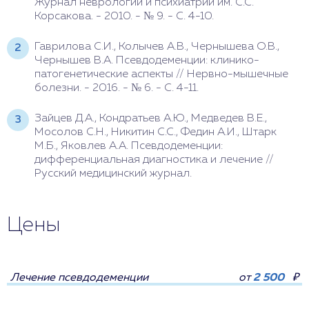
Журнал неврологии и психиатрии им. С.С.
Корсакова. - 2010. - № 9. - С. 4-10.
Гаврилова С.И., Колычев А.В., Чернышева О.В.,
Чернышев В.А. Псевдодеменции: клинико-
патогенетические аспекты // Нервно-мышечные
болезни. - 2016. - № 6. - С. 4-11.
Зайцев Д.А., Кондратьев А.Ю., Медведев В.Е.,
Мосолов С.Н., Никитин С.С., Федин А.И., Штарк
М.Б., Яковлев А.А. Псевдодеменции:
дифференциальная диагностика и лечение //
Русский медицинский журнал.
Цены
Лечение псевдодеменции
от
2 500
₽