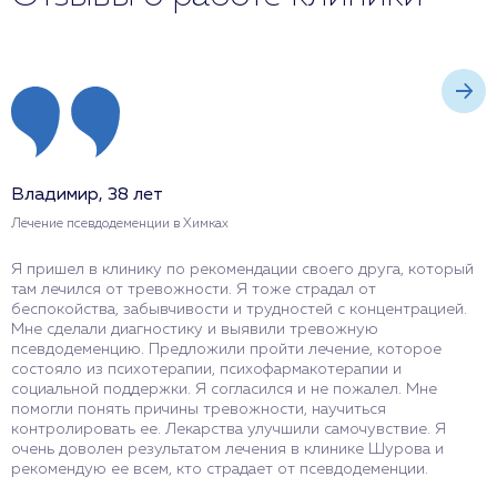
Владимир, 38 лет
М
Лечение псевдодеменции в Химках
Л
Я пришел в клинику по рекомендации своего друга, который
Я
там лечился от тревожности. Я тоже страдал от
р
беспокойства, забывчивости и трудностей с концентрацией.
п
Мне сделали диагностику и выявили тревожную
к
псевдодеменцию. Предложили пройти лечение, которое
п
состояло из психотерапии, психофармакотерапии и
с
социальной поддержки. Я согласился и не пожалел. Мне
а
помогли понять причины тревожности, научиться
С
контролировать ее. Лекарства улучшили самочувствие. Я
я
очень доволен результатом лечения в клинике Шурова и
з
рекомендую ее всем, кто страдает от псевдодеменции.