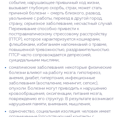
событие, нарушающее привычный ход жизни,
вызывает глубокую скорбь, страх, может стать
причиной болезни – смерть близкого, развод,
увольнение с работы, переезд в другой город,
страну, серьезное заболевание, несчастный случай.
Переживание способно привести к
посттравматическому стрессовому расстройству
(ПТСР), которое характеризуется кошмарами,
флешбеками, избеганием напоминаний о травме,
повышенной тревожностью, раздражительностью.
ПТСР часто сопровождается депрессией,
суицидальными мыслями;
соматические заболевания: некоторые физические
болезни влияют на работу мозга: гипотиреоз,
анемия, диабет, гипертония, инфекционные
заболевания (воспаление, менингит, сепсис),
опухоли. Болезни могут приводить к нарушению
кровообращения, оксигенации, питания мозга,
повреждению его структур. В результате возникают
нарушения памяти, внимания, мышления;
одиночество, социальная изоляция: человек имеет
ограниченные (отсутствующие) контакты с