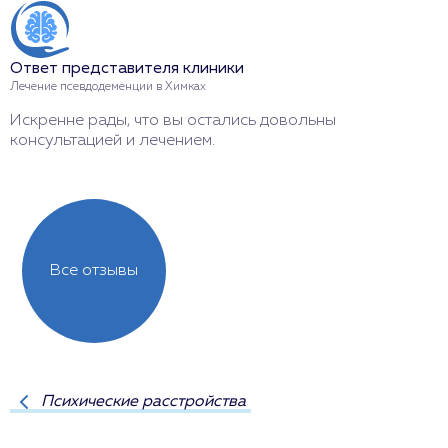
О
Ответ представителя клиники
Л
Лечение псевдодеменции в Химках
С
Искренне рады, что вы остались довольны
г
консультацией и лечением.
Все отзывы
Психические расстройства