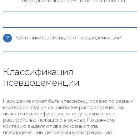
очередь вызывают симптомы расстройства.
Как отличить деменцию от псевдодеменции?
Деменция и псевдодеменция – состояния, при
которых у человека ухудшаются когнитивные
функции: память, внимание, мышление. Однако
Классификация
деменция и псевдодеменция имеют разные
причины, отличаются по ряду признаков. Для
псевдодеменции
распознавания можно обратить внимание на
следующие проявления: причина состояния
(органическое поражение мозга или психическое
Нарушение может быть классифицировано по разным
расстройство), динамика (прогрессирующее или
критериям. Одним из наиболее распространенных
обратимое), характер ухудшения когнитивных
является классификация по типу психического
функций (постепенное или неравномерное),
расстройства, лежащего в основе. По данному
эмоциональное состояние человека (апатичное
критерию выделяют два основных типа
или депрессивное). Однако для точной
псевдодеменции: депрессивную и тревожную.
диагностики необходимо обратиться к
специалистам: неврологу, психиатру или