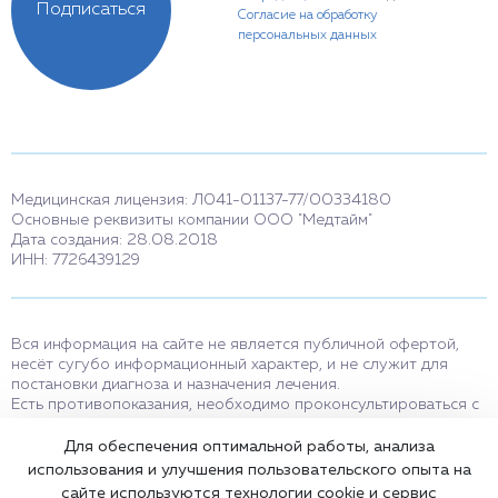
Подписаться
Согласие на обработку
персональных данных
Медицинская лицензия: Л041-01137-77/00334180
Основные реквизиты компании ООО "Медтайм"
Дата создания: 28.08.2018
ИНН: 7726439129
Вся информация на сайте не является публичной офертой,
несёт сугубо информационный характер, и не служит для
постановки диагноза и назначения лечения.
Есть противопоказания, необходимо проконсультироваться с
врачом. Консультационные услуги, оказываемые по телефону,
мессенджерам и в соцсетях носят исключительно
Для обеспечения оптимальной работы, анализа
информационный характер и не являются медицинскими
использования и улучшения пользовательского опыта на
услугами.
сайте используются технологии cookie и сервис