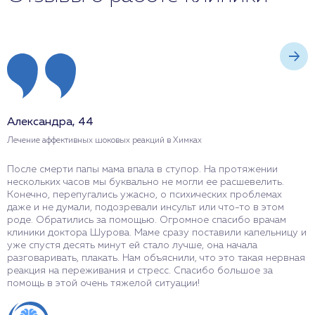
Александра, 44
И
Лечение аффективных шоковых реакций в Химках
Л
После смерти папы мама впала в ступор. На протяжении
С
нескольких часов мы буквально не могли ее расшевелить.
р
Конечно, перепугались ужасно, о психических проблемах
х
даже и не думали, подозревали инсульт или что-то в этом
ч
роде. Обратились за помощью. Огромное спасибо врачам
з
клиники доктора Шурова. Маме сразу поставили капельницу и
М
уже спустя десять минут ей стало лучше, она начала
к
разговаривать, плакать. Нам объяснили, что это такая нервная
к
реакция на переживания и стресс. Спасибо большое за
п
помощь в этой очень тяжелой ситуации!
г