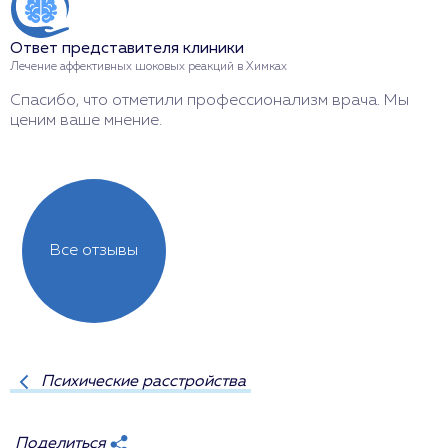
Ответ представителя клиники
О
Лечение аффективных шоковых реакций в Химках
Л
Спасибо, что отметили профессионализм врача. Мы
С
ценим ваше мнение.
е
Все отзывы
Психические расстройства
Поделиться