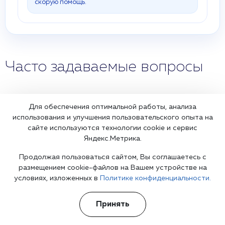
скорую помощь.
Часто задаваемые вопросы
Для обеспечения оптимальной работы, анализа
Кто проводит лечение энкопреза?
использования и улучшения пользовательского опыта на
сайте используются технологии cookie и сервис
Яндекс.Метрика.
В зависимости от причин недержания кала
лечение проводят такие специалисты:
Сколько времени требуется на лечение
Продолжая пользоваться сайтом, Вы соглашаетесь с
энкопреза?
Психолог.
размещением cookie-файлов на Вашем устройстве на
условиях, изложенных в
Политике конфиденциальности.
Курс терапии строго индивидуален. При легких
Психотерапевт или психиатр.
формах болезни у детей достаточно 3-5 сеансов
Как самому избавиться от недержания кала?
психологической помощи. Лечение недержания
Принять
Проктолог.
кала у взрослых с помощью физиопроцедур,
Самостоятельно предупредить возрастной
препаратов или оперативного вмешательства