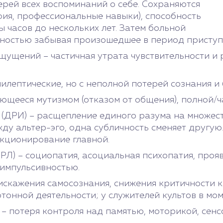
ерей всех воспоминаний о себе. Сохраняются
фия, профессиональные навыки), способность
ы часов до нескольких лет. Затем больной
лностью забывая произошедшее в период приступ
щущений – частичная утрата чувствительности и
илептические, но с неполной потерей сознания и
яющееся мутизмом (отказом от общения), полной/
(ДРИ) – расщепление единого разума на множес
у альтер-эго, одна субличность сменяет другую.
нкционирование главной.
РЛ) – социопатия, асоциальная психопатия, проя
 импульсивностью.
искажения самосознания, снижения критичности к
тонной деятельности; у служителей культов в мо
– потеря контроля над памятью, моторикой, сен