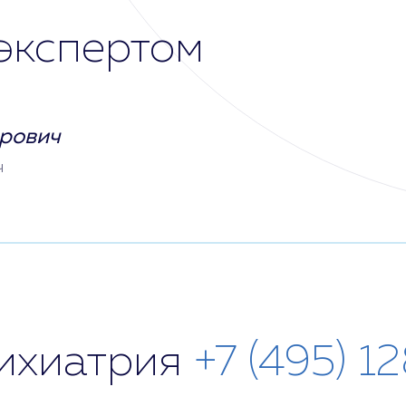
экспертом
рович
ч
сихиатрия
+7 (495) 1