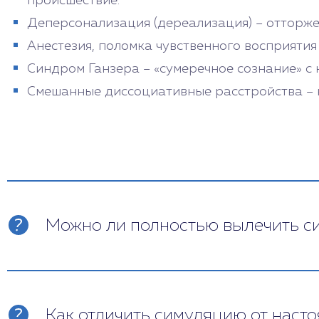
происшествие.
Деперсонализация (дереализация) – отторже
Анестезия, поломка чувственного восприятия
Синдром Ганзера – «сумеречное сознание» с
Смешанные диссоциативные расстройства – н
Можно ли полностью вылечить с
Психотерапия длится 6-8 лет и дольше, в
детских переживаний, постепенное объедин
интегрируется в основную. В итоге дости
Как отличить симуляцию от наст