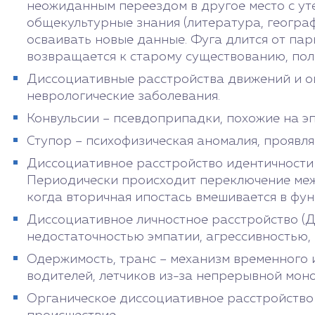
неожиданным переездом в другое место с ут
общекультурные знания (литература, геогра
осваивать новые данные. Фуга длится от пар
возвращается к старому существованию, по
Диссоциативные расстройства движений и о
неврологические заболевания.
Конвульсии – псевдоприпадки, похожие на эп
Ступор – психофизическая аномалия, проявл
Диссоциативное расстройство идентичности 
Периодически происходит переключение межд
когда вторичная ипостась вмешивается в фу
Диссоциативное личностное расстройство (Д
недостаточностью эмпатии, агрессивностью,
Одержимость, транс – механизм временного 
водителей, летчиков из-за непрерывной моно
Органическое диссоциативное расстройство 