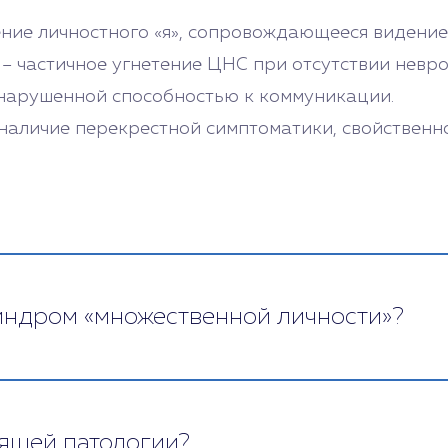
ние личностного «я», сопровождающееся видением
 – частичное угнетение ЦНС при отсутствии невр
 нарушенной способностью к коммуникации.
аличие перекрестной симптоматики, свойственно
индром «множественной личности»?
ыздоровление наступает в 80% случаев. Работа с
ение всех сущностей в единое целое. Часть субл
гается целостность единого разума. Оставшимся
оящей патологии?