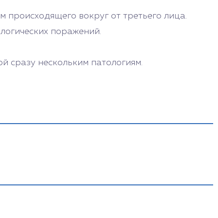
 происходящего вокруг от третьего лица.
ологических поражений.
й сразу нескольким патологиям.
 психотерапевтом направлена на проработку
ичностей в процессе стирается, часть
 20% врач помогает наладить продуктивную