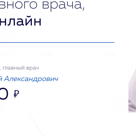
вного врача,
нлайн
, главный врач
 Александрович
0
₽