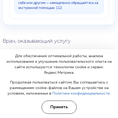
себе или другим — немедленно обращайтесь за
экстренной помощью: 112.
Врач, оказывающий услугу
Мыларщиков Илья Андреевич
Для обеспечения оптимальной работы, анализа
Психиатр-нарколог
использования и улучшения пользовательского опыта на
сайте используются технологии cookie и сервис
Яндекс.Метрика.
Продолжая пользоваться сайтом, Вы соглашаетесь с
Профессиональная подготовка
размещением cookie-файлов на Вашем устройстве на
Высшее медицинское образование. Регулярное повышение
условиях, изложенных в
Политике конфиденциальности.
квалификации и клиническая практика.
Формат работы
Очный приём
Выезд врача на дом
Принять
Рекомендации по дальнейшим шагам