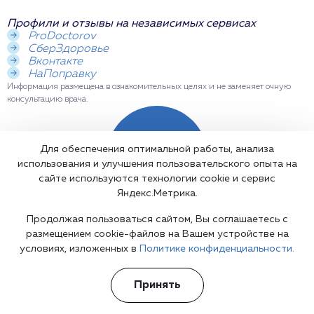
Профили и отзывы на независимых сервисах
ProDoctorov
СберЗдоровье
Вконтакте
НаПоправку
Информация размещена в ознакомительных целях и не заменяет очную
консультацию врача.
Вызвать
Для обеспечения оптимальной работы, анализа
врача
использования и улучшения пользовательского опыта на
сайте используются технологии cookie и сервис
Яндекс.Метрика.
Продолжая пользоваться сайтом, Вы соглашаетесь с
размещением cookie-файлов на Вашем устройстве на
Кейс об услуге
условиях, изложенных в
Политике конфиденциальности.
Пациент обратился с жалобами на
Принять
повторяющиеся судорожные приступы.