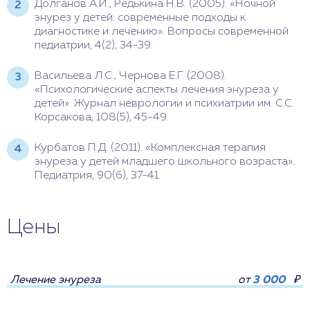
Долганов А.И., Редькина Н.В. (2005). «Ночной
энурез у детей: современные подходы к
диагностике и лечению». Вопросы современной
педиатрии, 4(2), 34-39.
Васильева Л.С., Чернова Е.Г. (2008).
«Психологические аспекты лечения энуреза у
детей». Журнал неврологии и психиатрии им. С.С.
Корсакова, 108(5), 45-49.
Курбатов П.Д. (2011). «Комплексная терапия
энуреза у детей младшего школьного возраста».
Педиатрия, 90(6), 37-41.
Цены
Лечение энуреза
от
3 000
₽