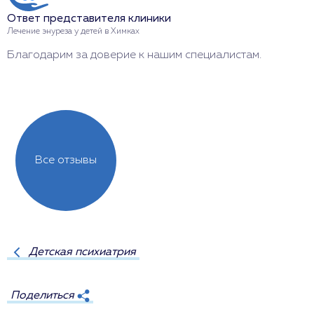
Ответ представителя клиники
О
Лечение энуреза у детей в Химках
Л
Благодарим за доверие к нашим специалистам.
С
л
Все отзывы
Детская психиатрия
Поделиться