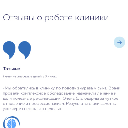
Отзывы о работе клиники
Татьяна
А
Лечение энуреза у детей в Химках
Л
«Мы обратились в клинику по поводу энуреза у сына. Врачи
«
провели комплексное обследование, назначили лечение и
п
дали полезные рекомендации. Очень благодарны за чуткое
–
отношение и профессионализм. Результаты стали заметны
п
уже через несколько недель!»
в