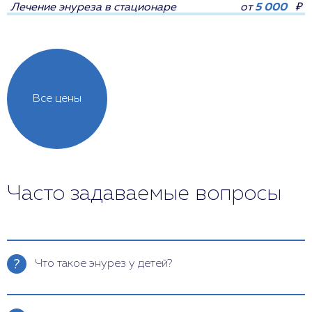
Лечение энуреза в стационаре
от
5 000
₽
Все цены
Часто задаваемые вопросы
Что такое энурез у детей?
Энурез – это непроизвольное мочеиспускание у
детей в ночное или дневное время. Обычно