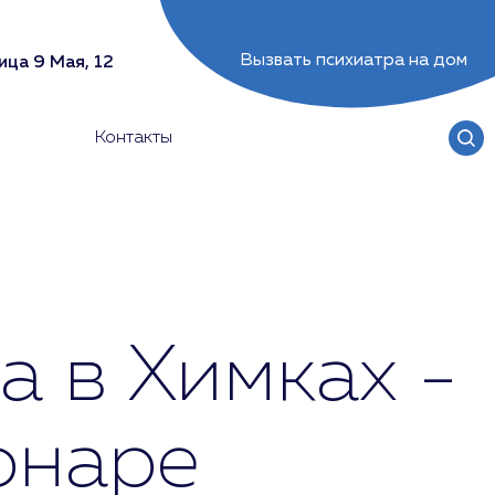
Вызвать психиатра на дом
ица 9 Мая, 12
Контакты
а в Химках -
онаре