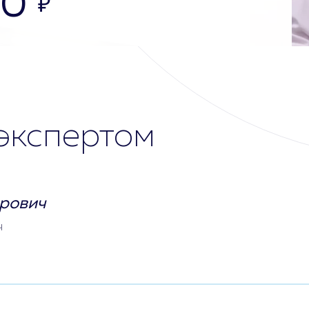
00
₽
экспертом
рович
ч