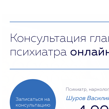
Консультация гла
психиатра
онлай
Психиатр, нарколог
Шуров Василий
Записаться на
консультацию