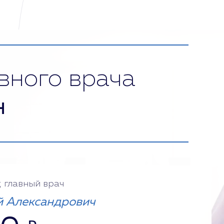
вного врача
н
, главный врач
 Александрович