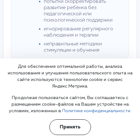
попытки скорректировать
развитие ребёнка без
педагогической или
психологической поддержки
игнорирование регулярного
наблюдения и терапии
неправильные методики
стимуляции и обучения
Для обеспечения оптимальной работы, анализа
Преимущества обращения к
специалисту
использования и улучшения пользовательского опыта на
сайте используются технологии cookie и сервис
точная диагностика и выявление
Яндекс.Метрика.
особенностей развития ребёнка
индивидуальный план коррекционной работы
Продолжая пользоваться сайтом, Вы соглашаетесь с
с психологом, логопедом и педагогом
размещением cookie-файлов на Вашем устройстве на
контроль прогресса, адаптация методов
условиях, изложенных в
Политике конфиденциальности.
обучения и снижение рисков осложнений
Принять
При ухудшении развития или появлении новых
тревожных симптомов необходимо срочно